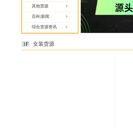
其他货源
百科|新闻
综合货源资讯
1F
女装货源