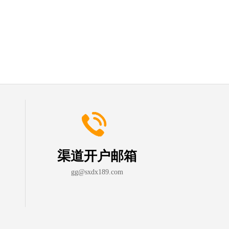
渠道开户邮箱
gg@sxdx189.com